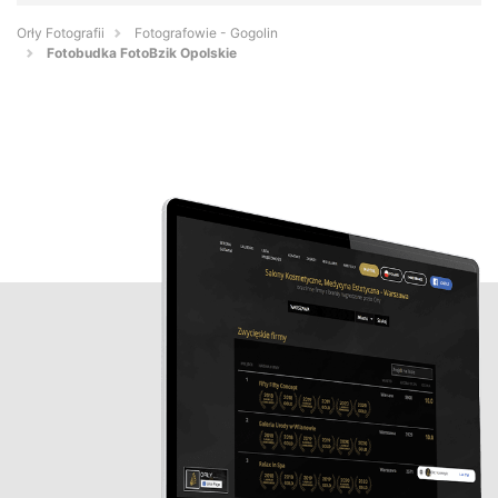
Orły Fotografii
Fotografowie - Gogolin
Fotobudka FotoBzik Opolskie