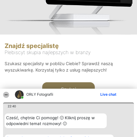
Znajdź specjalistę
Plebiscyt skupia najlepszych w branży
Szukasz specjalisty w pobliżu Ciebie? Sprawdź naszą
wyszukiwarkę. Korzystaj tylko z usług najlepszych!
Szukaj
ORŁY Fotografii
Live chat
22:40
Cześć, chętnie Ci pomogę! 🙂 Kliknij proszę w
odpowiedni temat rozmowy! 🙂
Organizator plebiscytu
Plebiscyt
Kontakt