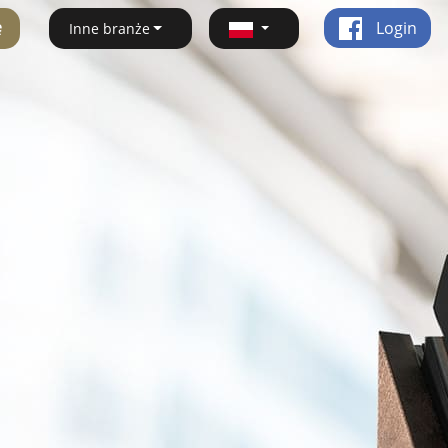
ę
Login
Inne branże