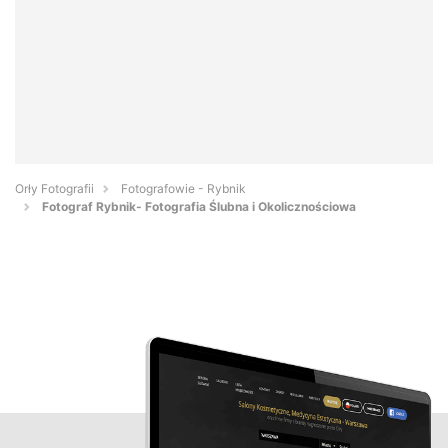
Orły Fotografii
Fotografowie - Rybnik
Fotograf Rybnik- Fotografia Ślubna i Okolicznościowa