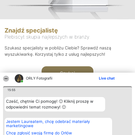
Znajdź specjalistę
Plebiscyt skupia najlepszych w branży
Szukasz specjalisty w pobliżu Ciebie? Sprawdź naszą
wyszukiwarkę. Korzystaj tylko z usług najlepszych!
Szukaj
ORŁY Fotografii
Live chat
15:55
Cześć, chętnie Ci pomogę! 🙂 Kliknij proszę w
odpowiedni temat rozmowy! 🙂
Organizator plebiscytu
Plebiscyt
Kontakt
Jestem Laureatem, chcę odebrać materiały
Bright Side Solutions sp. z o.
Laureaci
Kontakt
marketingowe
o. sp. k.
Lista
ul. Ruska 22
wszystkich
Chcę zgłosić swoją firmę do Orłów