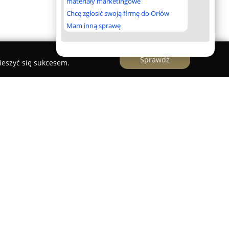
materiały marketingowe
Chcę zgłosić swoją firmę do Orłów
Mam inną sprawę
Sprawdź
ieszyć się sukcesem.
renomowane studio fotograficzne zlokalizowane
 Ks. Ściegiennego 51B, którego główną
lubna. Studio wyróżnia się nietuzinkowym i
 nacisk na uchwycenie autentycznych emocji
y tworzyć wyjątkowe historie z dnia ślubu.