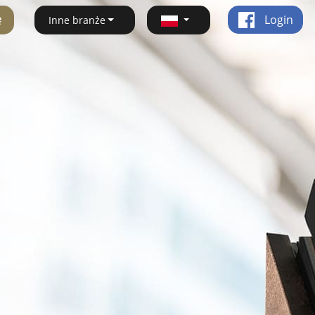
ę
Login
Inne branże