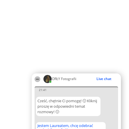
ORŁY Fotografii
Live chat
21:41
Cześć, chętnie Ci pomogę! 🙂 Kliknij
proszę w odpowiedni temat
rozmowy! 🙂
Jestem Laureatem, chcę odebrać