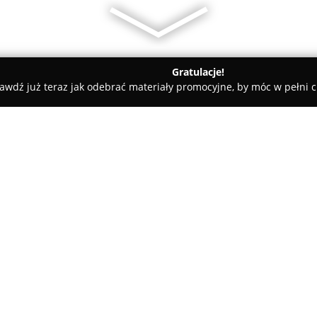
Gratulacje!
awdź już teraz jak odebrać materiały promocyjne, by móc w pełni c
z Świtek - Fotografia
O firmie:
Łukasz Świtek - Fotografia
to 
w Katowicach przy ulicy Piotra
specjalizacją jest fotografia ś
kreatywnym podejściem, kładąc
Pokaż więcej >>
oraz niepowtarzalnych chwil, b