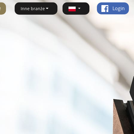
ę
Login
Inne branże