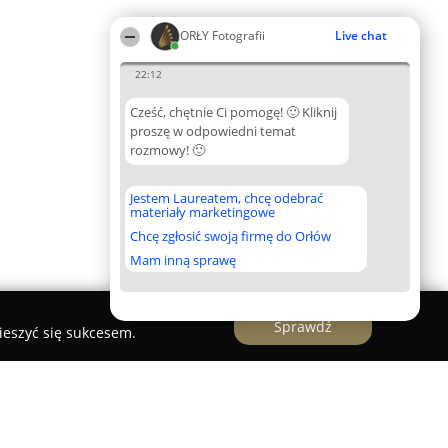
ORŁY Fotografii
Live chat
22:12
Cześć, chętnie Ci pomogę! 🙂 Kliknij
proszę w odpowiedni temat
rozmowy! 🙂
Jestem Laureatem, chcę odebrać
materiały marketingowe
Chcę zgłosić swoją firmę do Orłów
Mam inną sprawę
Sprawdź
ieszyć się sukcesem.