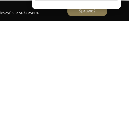
Sprawdź
ieszyć się sukcesem.
i
Fotografia Joanna Konieczna
, studio
ę na utrwalaniu kluczowych chwil z życia. Firma
profesjonalnych sesji zdjęciowych,
oraz podczas znaczących ceremonii. W ofercie
kazujące atmosferę domowego ciepła, sesje
wdzięk, a także sesje ciążowe, które
zekiwania na dziecko.
żna wskazać subtelne sesje noworodkowe oraz
alające celebrować dziecięce lata. Ponadto,