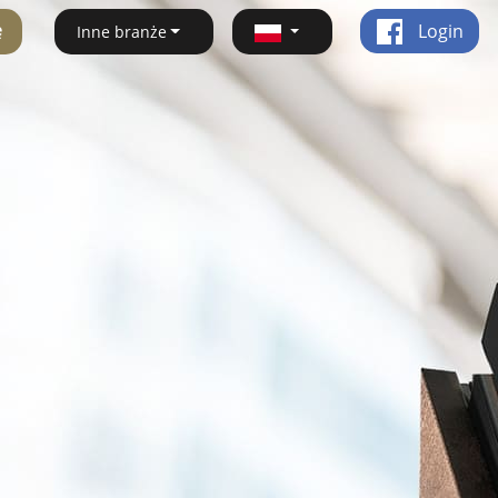
ę
Login
Inne branże