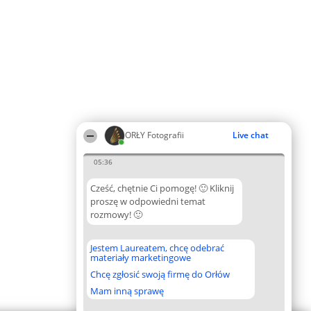
ORŁY Fotografii
Live chat
05:36
Cześć, chętnie Ci pomogę! 🙂 Kliknij
proszę w odpowiedni temat
rozmowy! 🙂
Jestem Laureatem, chcę odebrać
materiały marketingowe
Chcę zgłosić swoją firmę do Orłów
Mam inną sprawę