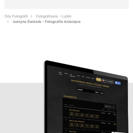
Orły Fotografii
Fotografowie - Lublin
Justyna Świstek - Fotografia dziecięca