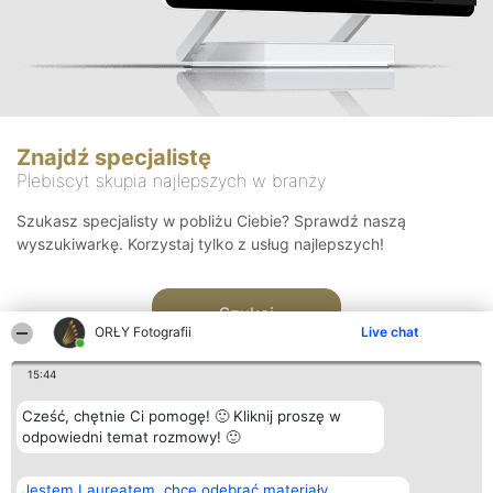
Znajdź specjalistę
Plebiscyt skupia najlepszych w branży
Szukasz specjalisty w pobliżu Ciebie? Sprawdź naszą
wyszukiwarkę. Korzystaj tylko z usług najlepszych!
Szukaj
ORŁY Fotografii
Live chat
15:44
Cześć, chętnie Ci pomogę! 🙂 Kliknij proszę w
odpowiedni temat rozmowy! 🙂
Organizator plebiscytu
Plebiscyt
Kontakt
Jestem Laureatem, chcę odebrać materiały
Bright Side Solutions sp. z o.
Laureaci
Kontakt