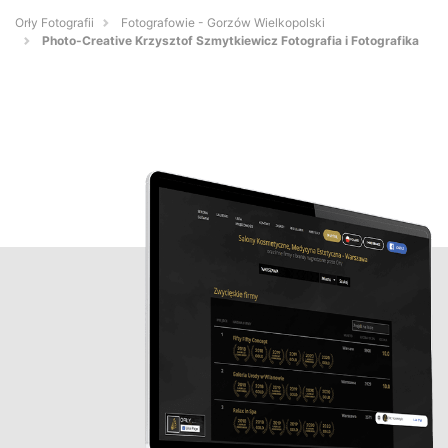
Orły Fotografii
Fotografowie - Gorzów Wielkopolski
Photo-Creative Krzysztof Szmytkiewicz Fotografia i Fotografika