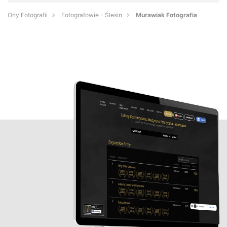
Orły Fotografii
Fotografowie - Ślesin
Murawiak Fotografia