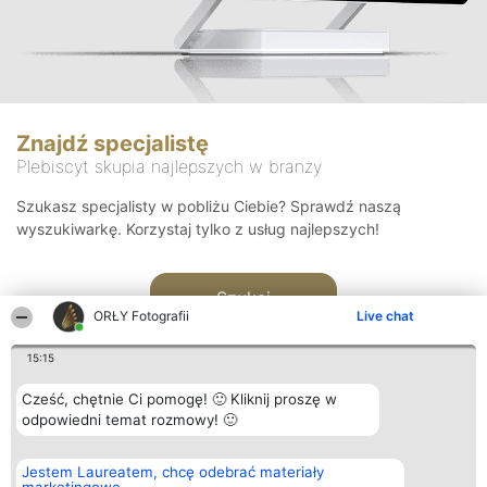
Znajdź specjalistę
Plebiscyt skupia najlepszych w branży
Szukasz specjalisty w pobliżu Ciebie? Sprawdź naszą
wyszukiwarkę. Korzystaj tylko z usług najlepszych!
Szukaj
ORŁY Fotografii
Live chat
15:15
Cześć, chętnie Ci pomogę! 🙂 Kliknij proszę w
odpowiedni temat rozmowy! 🙂
Organizator plebiscytu
Plebiscyt
Kontakt
Jestem Laureatem, chcę odebrać materiały
Bright Side Solutions sp. z o.
Laureaci
Kontakt