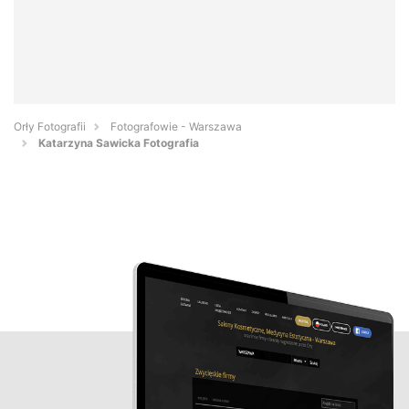
Orły Fotografii
Fotografowie - Warszawa
Katarzyna Sawicka Fotografia