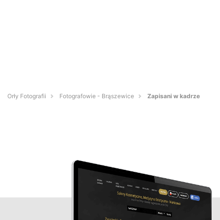
Orły Fotografii
Fotografowie - Brąszewice
Zapisani w kadrze