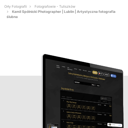
Orły Fotografii
Fotografowie - Tuliszków
Kamil Spólnicki Photographer | Lublin | Artystyczna fotografia
ślubna