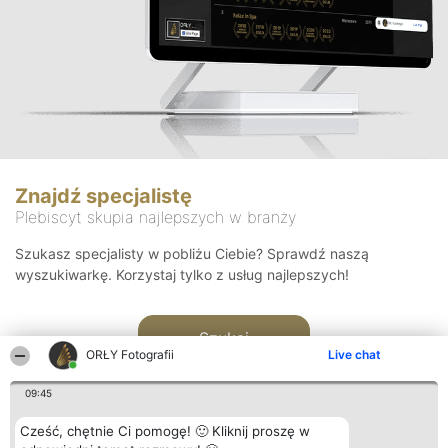
Znajdź specjalistę
Plebiscyt skupia najlepszych w branży
Szukasz specjalisty w pobliżu Ciebie? Sprawdź naszą
wyszukiwarkę. Korzystaj tylko z usług najlepszych!
Szukaj
ORŁY Fotografii
Live chat
09:45
Cześć, chętnie Ci pomogę! 🙂 Kliknij proszę w