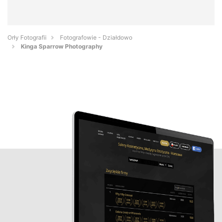
Orły Fotografii
Fotografowie - Działdowo
Kinga Sparrow Photography