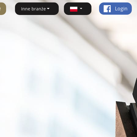
ę
Login
Inne branże