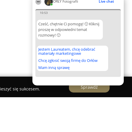
ORŁY Fotografii
Live chat
10:53
Cześć, chętnie Ci pomogę! 🙂 Kliknij
proszę w odpowiedni temat
rozmowy! 🙂
Jestem Laureatem, chcę odebrać
materiały marketingowe
Chcę zgłosić swoją firmę do Orłów
Mam inną sprawę
Sprawdź
ieszyć się sukcesem.