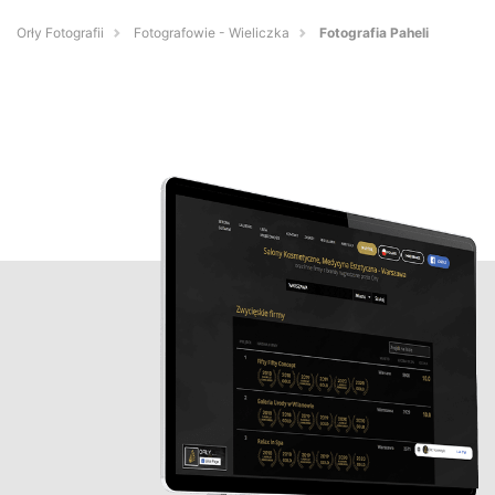
Orły Fotografii
Fotografowie - Wieliczka
Fotografia Paheli