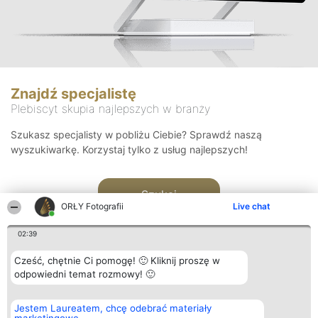
Znajdź specjalistę
Plebiscyt skupia najlepszych w branży
Szukasz specjalisty w pobliżu Ciebie? Sprawdź naszą
wyszukiwarkę. Korzystaj tylko z usług najlepszych!
Szukaj
ORŁY Fotografii
Live chat
02:39
Cześć, chętnie Ci pomogę! 🙂 Kliknij proszę w
odpowiedni temat rozmowy! 🙂
Organizator plebiscytu
Plebiscyt
Kontakt
Jestem Laureatem, chcę odebrać materiały
Bright Side Solutions sp. z o.
Laureaci
Kontakt