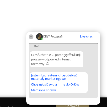
ORŁY Fotografii
Live chat
11:53
Cześć, chętnie Ci pomogę! 🙂 Kliknij
proszę w odpowiedni temat
rozmowy! 🙂
Jestem Laureatem, chcę odebrać
materiały marketingowe
Chcę zgłosić swoją firmę do Orłów
Mam inną sprawę
Sprawdź