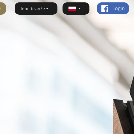
ę
Login
Inne branże