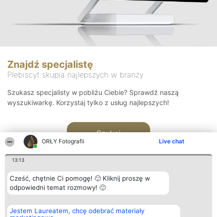
Znajdź specjalistę
Plebiscyt skupia najlepszych w branży
Szukasz specjalisty w pobliżu Ciebie? Sprawdź naszą
wyszukiwarkę. Korzystaj tylko z usług najlepszych!
Szukaj
ORŁY Fotografii
Live chat
13:13
Cześć, chętnie Ci pomogę! 🙂 Kliknij proszę w
odpowiedni temat rozmowy! 🙂
Organizator plebiscytu
Plebiscyt
Kontakt
Jestem Laureatem, chcę odebrać materiały
Bright Side Solutions sp. z o.
Laureaci
Kontakt