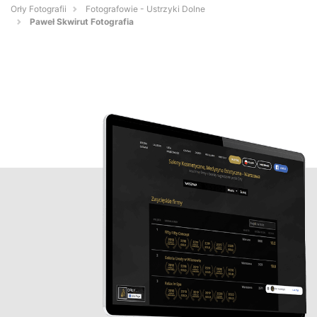
Orły Fotografii
Fotografowie - Ustrzyki Dolne
Paweł Skwirut Fotografia