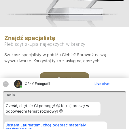
Znajdź specjalistę
Plebiscyt skupia najlepszych w branży
Szukasz specjalisty w pobliżu Ciebie? Sprawdź naszą
wyszukiwarkę. Korzystaj tylko z usług najlepszych!
Szukaj
ORŁY Fotografii
Live chat
09:36
Cześć, chętnie Ci pomogę! 🙂 Kliknij proszę w
odpowiedni temat rozmowy! 🙂
Organizator plebiscytu
Plebiscyt
Kontakt
Jestem Laureatem, chcę odebrać materiały
Bright Side Solutions sp. z o.
Laureaci
Kontakt