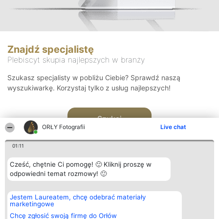
Znajdź specjalistę
Plebiscyt skupia najlepszych w branży
Szukasz specjalisty w pobliżu Ciebie? Sprawdź naszą
wyszukiwarkę. Korzystaj tylko z usług najlepszych!
Szukaj
ORŁY Fotografii
Live chat
01:11
Cześć, chętnie Ci pomogę! 🙂 Kliknij proszę w
odpowiedni temat rozmowy! 🙂
Organizator plebiscytu
Plebiscyt
Kontakt
Jestem Laureatem, chcę odebrać materiały
Bright Side Solutions sp. z o.
Laureaci
Kontakt
marketingowe
o. sp. k.
Lista
ul. Ruska 22
wszystkich
Chcę zgłosić swoją firmę do Orłów