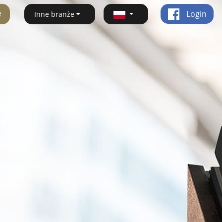
ę
Login
Inne branże