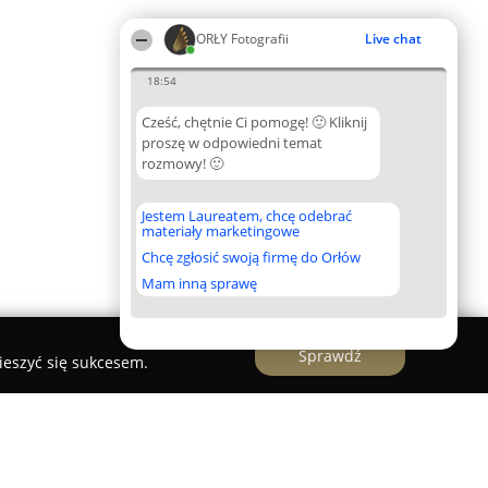
ORŁY Fotografii
Live chat
18:54
Cześć, chętnie Ci pomogę! 🙂 Kliknij
proszę w odpowiedni temat
rozmowy! 🙂
Jestem Laureatem, chcę odebrać
materiały marketingowe
Chcę zgłosić swoją firmę do Orłów
Mam inną sprawę
Sprawdź
ieszyć się sukcesem.