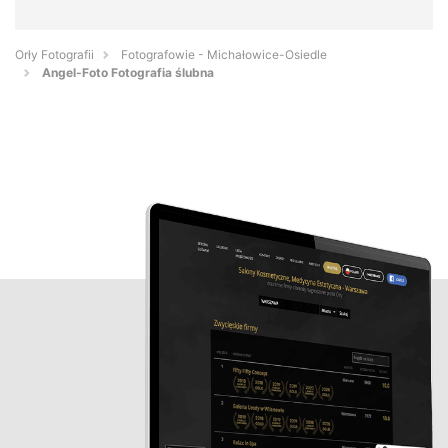
Orły Fotografii
Fotografowie - Michałowice-Osiedle
Angel-Foto Fotografia ślubna