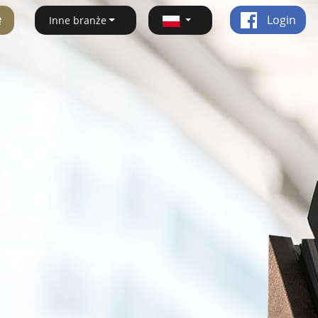
ę
Login
Inne branże