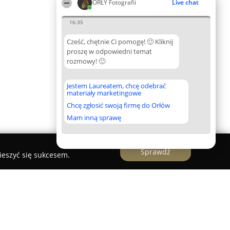
ORŁY Fotografii
Live chat
16:35
Cześć, chętnie Ci pomogę! 🙂 Kliknij
proszę w odpowiedni temat
rozmowy! 🙂
Jestem Laureatem, chcę odebrać
materiały marketingowe
Chcę zgłosić swoją firmę do Orłów
Mam inną sprawę
Sprawdź
ieszyć się sukcesem.