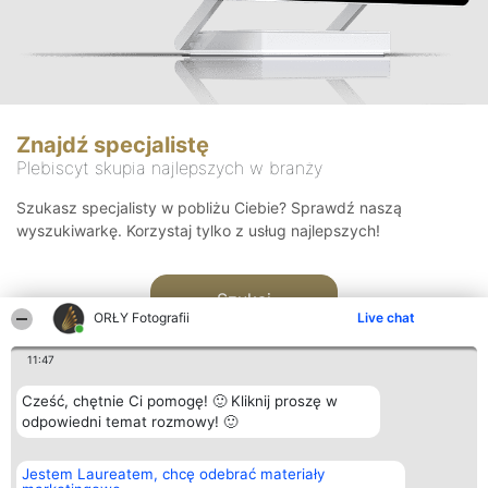
Znajdź specjalistę
Plebiscyt skupia najlepszych w branży
Szukasz specjalisty w pobliżu Ciebie? Sprawdź naszą
wyszukiwarkę. Korzystaj tylko z usług najlepszych!
Szukaj
ORŁY Fotografii
Live chat
11:47
Cześć, chętnie Ci pomogę! 🙂 Kliknij proszę w
odpowiedni temat rozmowy! 🙂
Organizator plebiscytu
Plebiscyt
Kontakt
Jestem Laureatem, chcę odebrać materiały
Bright Side Solutions sp. z o.
Laureaci
Kontakt