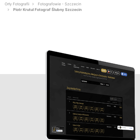
Orły Fotografii
Fotografowie - Szczecin
Piotr Krutul Fotograf Ślubny Szczecin