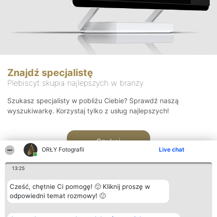
Znajdź specjalistę
Plebiscyt skupia najlepszych w branży
Szukasz specjalisty w pobliżu Ciebie? Sprawdź naszą
wyszukiwarkę. Korzystaj tylko z usług najlepszych!
Szukaj
ORŁY Fotografii
Live chat
13:25
Cześć, chętnie Ci pomogę! 🙂 Kliknij proszę w
odpowiedni temat rozmowy! 🙂
Organizator plebiscytu
Plebiscyt
Kontakt