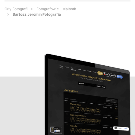
Orły Fotografii
Fotografowie - Malbork
Bartosz Jeromin Fotografia