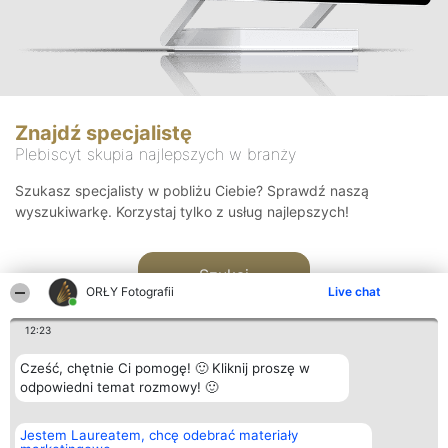
Znajdź specjalistę
Plebiscyt skupia najlepszych w branży
Szukasz specjalisty w pobliżu Ciebie? Sprawdź naszą
wyszukiwarkę. Korzystaj tylko z usług najlepszych!
Szukaj
ORŁY Fotografii
Live chat
12:23
Cześć, chętnie Ci pomogę! 🙂 Kliknij proszę w
odpowiedni temat rozmowy! 🙂
Organizator plebiscytu
Plebiscyt
Kontakt
Jestem Laureatem, chcę odebrać materiały
Bright Side Solutions sp. z o.
Laureaci
Kontakt