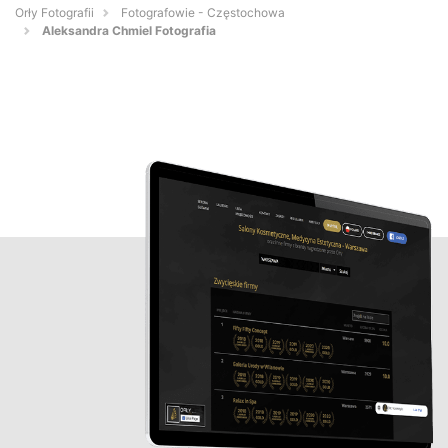
Orły Fotografii
Fotografowie - Częstochowa
Aleksandra Chmiel Fotografia