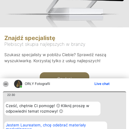
Znajdź specjalistę
Plebiscyt skupia najlepszych w branży
Szukasz specjalisty w pobliżu Ciebie? Sprawdź naszą
wyszukiwarkę. Korzystaj tylko z usług najlepszych!
Szukaj
ORŁY Fotografii
Live chat
22:30
Cześć, chętnie Ci pomogę! 🙂 Kliknij proszę w
odpowiedni temat rozmowy! 🙂
Organizator plebiscytu
Plebiscyt
Kontakt
Jestem Laureatem, chcę odebrać materiały
Bright Side Solutions sp. z o.
Laureaci
Kontakt