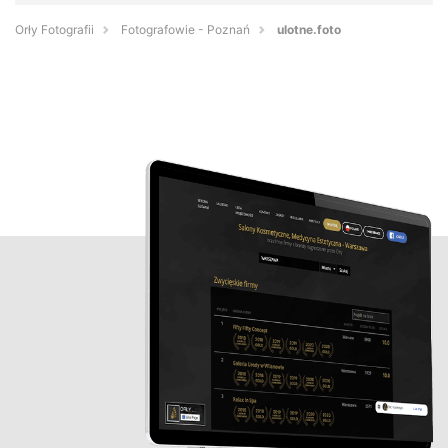
Orły Fotografii
Fotografowie - Poznań
ulotne.foto