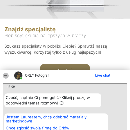
Znajdź specjalistę
Plebiscyt skupia najlepszych w branży
Szukasz specjalisty w pobliżu Ciebie? Sprawdź naszą
wyszukiwarkę. Korzystaj tylko z usług najlepszych!
Szukaj
ORŁY Fotografii
Live chat
17:09
Cześć, chętnie Ci pomogę! 🙂 Kliknij proszę w
odpowiedni temat rozmowy! 🙂
Organizator plebiscytu
Plebiscyt
Kontakt
Jestem Laureatem, chcę odebrać materiały
Bright Side Solutions sp. z o.
Laureaci
Kontakt
marketingowe
o. sp. k.
Lista
ul. Ruska 22
wszystkich
Chcę zgłosić swoją firmę do Orłów