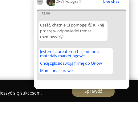
ORŁY Fotografii
Live chat
13:06
Cześć, chętnie Ci pomogę! 🙂 Kliknij
proszę w odpowiedni temat
rozmowy! 🙂
Jestem Laureatem, chcę odebrać
materiały marketingowe
Chcę zgłosić swoją firmę do Orłów
Mam inną sprawę
Sprawdź
ieszyć się sukcesem.