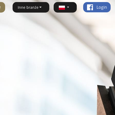
ę
Login
Inne branże