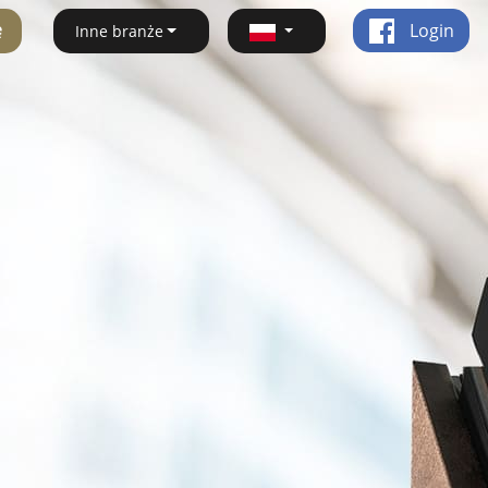
ę
Login
Inne branże