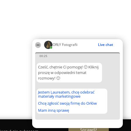
ORŁY Fotografii
Live chat
00:25
Cześć, chętnie Ci pomogę! 🙂 Kliknij
proszę w odpowiedni temat
rozmowy! 🙂
Jestem Laureatem, chcę odebrać
materiały marketingowe
Chcę zgłosić swoją firmę do Orłów
Mam inną sprawę
Sprawdź