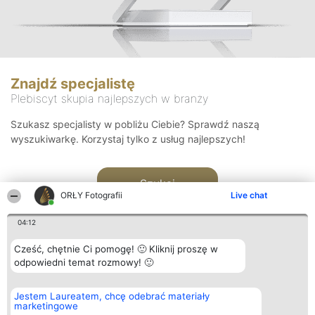
Znajdź specjalistę
Plebiscyt skupia najlepszych w branży
Szukasz specjalisty w pobliżu Ciebie? Sprawdź naszą
wyszukiwarkę. Korzystaj tylko z usług najlepszych!
Szukaj
ORŁY Fotografii
Live chat
04:12
Cześć, chętnie Ci pomogę! 🙂 Kliknij proszę w
odpowiedni temat rozmowy! 🙂
Organizator plebiscytu
Plebiscyt
Kontakt
Jestem Laureatem, chcę odebrać materiały
Bright Side Solutions sp. z o.
Laureaci
Kontakt
marketingowe
o. sp. k.
Lista