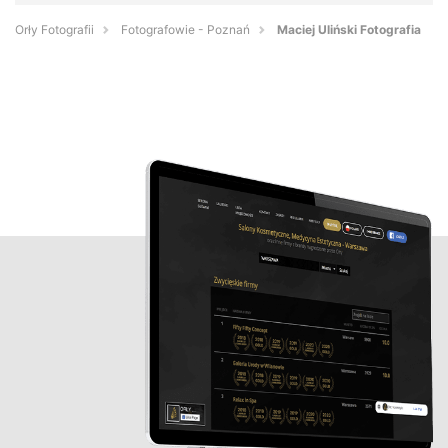
Orły Fotografii
Fotografowie - Poznań
Maciej Uliński Fotografia