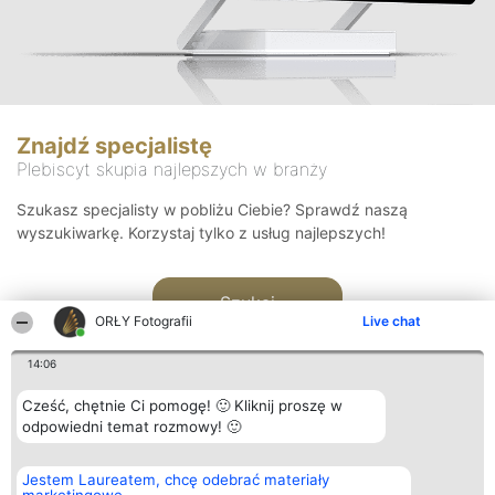
Znajdź specjalistę
Plebiscyt skupia najlepszych w branży
Szukasz specjalisty w pobliżu Ciebie? Sprawdź naszą
wyszukiwarkę. Korzystaj tylko z usług najlepszych!
Szukaj
ORŁY Fotografii
Live chat
14:06
Cześć, chętnie Ci pomogę! 🙂 Kliknij proszę w
odpowiedni temat rozmowy! 🙂
Organizator plebiscytu
Plebiscyt
Kontakt
Jestem Laureatem, chcę odebrać materiały
Bright Side Solutions sp. z o.
Laureaci
Kontakt