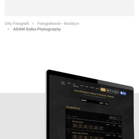
Orły Fotografii
Fotografowie - Kwidzyn
ADAM Golba Photography