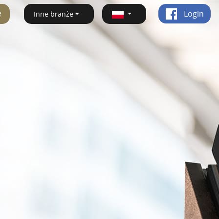
ę
Login
Inne branże