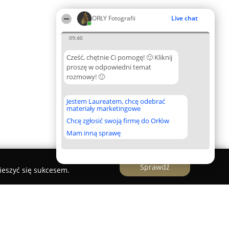
ORŁY Fotografii
Live chat
09:40
Cześć, chętnie Ci pomogę! 🙂 Kliknij
proszę w odpowiedni temat
rozmowy! 🙂
Jestem Laureatem, chcę odebrać
materiały marketingowe
Chcę zgłosić swoją firmę do Orłów
Mam inną sprawę
Sprawdź
ieszyć się sukcesem.