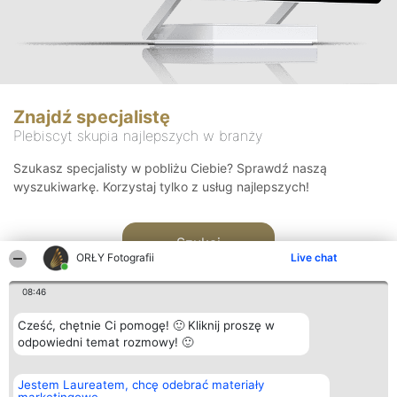
Znajdź specjalistę
Plebiscyt skupia najlepszych w branży
Szukasz specjalisty w pobliżu Ciebie? Sprawdź naszą
wyszukiwarkę. Korzystaj tylko z usług najlepszych!
Szukaj
ORŁY Fotografii
Live chat
08:46
Cześć, chętnie Ci pomogę! 🙂 Kliknij proszę w
odpowiedni temat rozmowy! 🙂
Organizator plebiscytu
Plebiscyt
Kontakt
Jestem Laureatem, chcę odebrać materiały
Bright Side Solutions sp. z o.
Laureaci
Kontakt