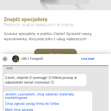
Znajdź specjalistę
Plebiscyt skupia najlepszych w branży
Szukasz specjalisty w pobliżu Ciebie? Sprawdź naszą
wyszukiwarkę. Korzystaj tylko z usług najlepszych!
Szukaj
ORŁY Fotografii
Live chat
10:52
Cześć, chętnie Ci pomogę! 🙂 Kliknij proszę w
odpowiedni temat rozmowy! 🙂
Organizator plebiscytu
Plebiscyt
Kontakt
Jestem Laureatem, chcę odebrać materiały
Bright Side Solutions sp. z o.
Laureaci
Kontakt
marketingowe
o. sp. k.
Lista
ul. Ruska 22
wszystkich
Chcę zgłosić swoją firmę do Orłów
Wrocław 50-079
Laureatów
Mam inną sprawę
KRS 0000749100 | Regon
Zasady