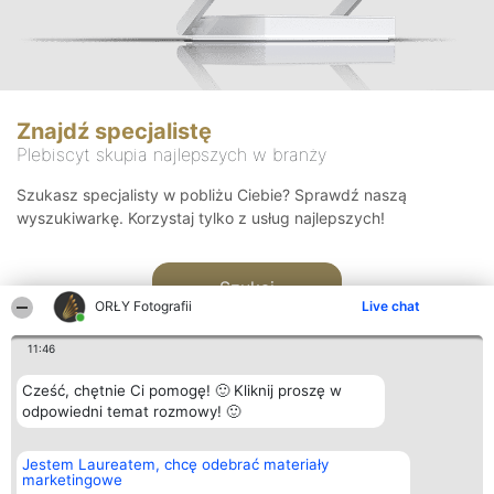
Znajdź specjalistę
Plebiscyt skupia najlepszych w branży
Szukasz specjalisty w pobliżu Ciebie? Sprawdź naszą
wyszukiwarkę. Korzystaj tylko z usług najlepszych!
Szukaj
ORŁY Fotografii
Live chat
11:46
Cześć, chętnie Ci pomogę! 🙂 Kliknij proszę w
odpowiedni temat rozmowy! 🙂
Organizator plebiscytu
Plebiscyt
Kontakt
Jestem Laureatem, chcę odebrać materiały
Bright Side Solutions sp. z o.
Laureaci
Kontakt
marketingowe
o. sp. k.
Lista