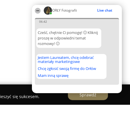
ORŁY Fotografii
Live chat
06:42
Cześć, chętnie Ci pomogę! 🙂 Kliknij
proszę w odpowiedni temat
rozmowy! 🙂
Jestem Laureatem, chcę odebrać
materiały marketingowe
Chcę zgłosić swoją firmę do Orłów
Mam inną sprawę
Sprawdź
ieszyć się sukcesem.