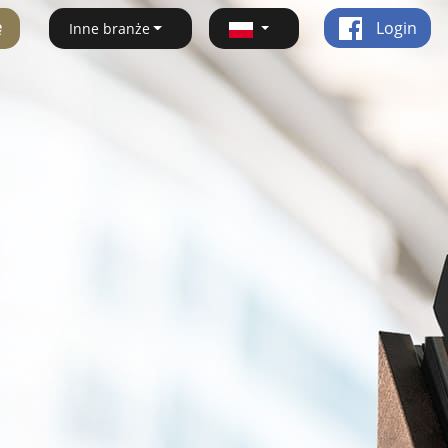
ę
Login
Inne branże