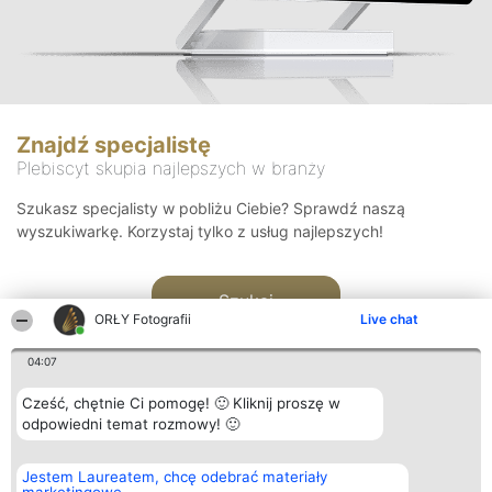
Znajdź specjalistę
Plebiscyt skupia najlepszych w branży
Szukasz specjalisty w pobliżu Ciebie? Sprawdź naszą
wyszukiwarkę. Korzystaj tylko z usług najlepszych!
Szukaj
ORŁY Fotografii
Live chat
04:07
Cześć, chętnie Ci pomogę! 🙂 Kliknij proszę w
odpowiedni temat rozmowy! 🙂
Organizator plebiscytu
Plebiscyt
Kontakt
Jestem Laureatem, chcę odebrać materiały
Bright Side Solutions sp. z o.
Laureaci
Kontakt