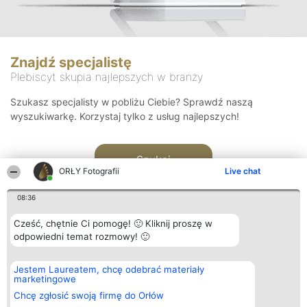
Znajdź specjalistę
Plebiscyt skupia najlepszych w branży
Szukasz specjalisty w pobliżu Ciebie? Sprawdź naszą
wyszukiwarkę. Korzystaj tylko z usług najlepszych!
Szukaj
ORŁY Fotografii
Live chat
08:36
Cześć, chętnie Ci pomogę! 🙂 Kliknij proszę w
odpowiedni temat rozmowy! 🙂
Organizator plebiscytu
Plebiscyt
Kontakt
Jestem Laureatem, chcę odebrać materiały
Bright Side Solutions sp. z o.
Laureaci
Kontakt
marketingowe
o. sp. k.
Lista
ul. Ruska 22
wszystkich
Chcę zgłosić swoją firmę do Orłów
Wrocław 50-079
Laureatów