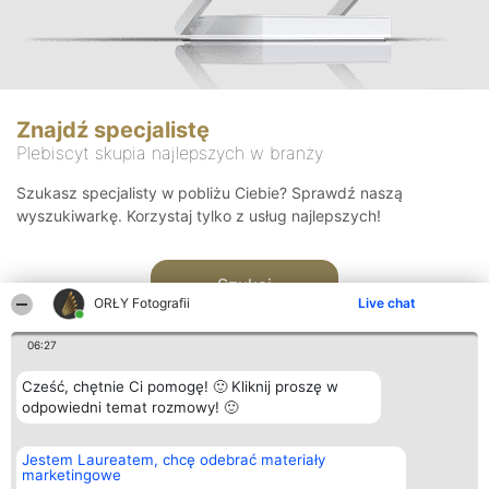
Znajdź specjalistę
Plebiscyt skupia najlepszych w branży
Szukasz specjalisty w pobliżu Ciebie? Sprawdź naszą
wyszukiwarkę. Korzystaj tylko z usług najlepszych!
Szukaj
ORŁY Fotografii
Live chat
06:27
Cześć, chętnie Ci pomogę! 🙂 Kliknij proszę w
odpowiedni temat rozmowy! 🙂
Organizator plebiscytu
Plebiscyt
Kontakt
Jestem Laureatem, chcę odebrać materiały
Bright Side Solutions sp. z o.
Laureaci
Kontakt
marketingowe
o. sp. k.
Lista