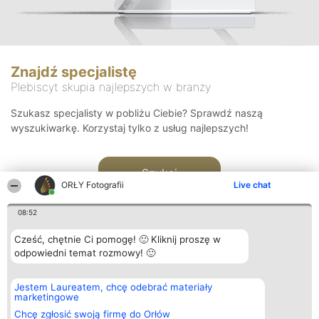
Znajdź specjalistę
Plebiscyt skupia najlepszych w branży
Szukasz specjalisty w pobliżu Ciebie? Sprawdź naszą
wyszukiwarkę. Korzystaj tylko z usług najlepszych!
Szukaj
ORŁY Fotografii
Live chat
08:52
Cześć, chętnie Ci pomogę! 🙂 Kliknij proszę w
odpowiedni temat rozmowy! 🙂
Organizator plebiscytu
Plebiscyt
Kontakt
Jestem Laureatem, chcę odebrać materiały
Bright Side Solutions sp. z o.
Laureaci
Kontakt
marketingowe
o. sp. k.
Lista
ul. Ruska 22
wszystkich
Chcę zgłosić swoją firmę do Orłów