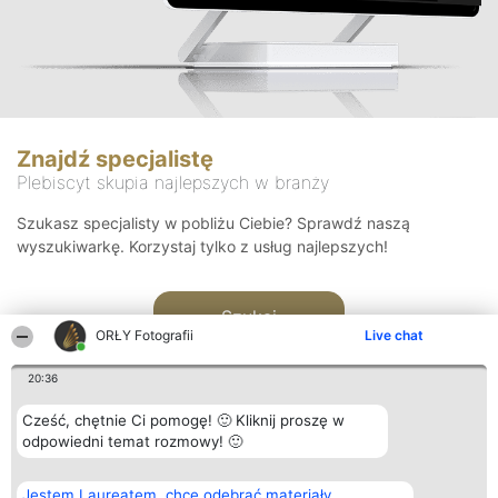
Znajdź specjalistę
Plebiscyt skupia najlepszych w branży
Szukasz specjalisty w pobliżu Ciebie? Sprawdź naszą
wyszukiwarkę. Korzystaj tylko z usług najlepszych!
Szukaj
ORŁY Fotografii
Live chat
20:36
Cześć, chętnie Ci pomogę! 🙂 Kliknij proszę w
odpowiedni temat rozmowy! 🙂
Organizator plebiscytu
Plebiscyt
Kontakt
Jestem Laureatem, chcę odebrać materiały
Bright Side Solutions sp. z o.
Laureaci
Kontakt