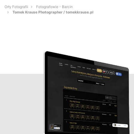
Orły Fotografii
Fotografowie - Barcin
Tomek Krause Photographer / tomekkrause.pl