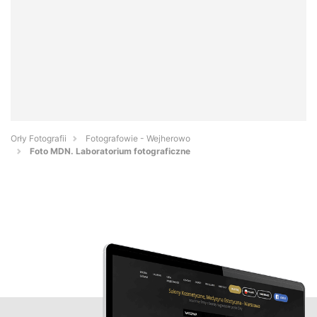
Orły Fotografii
Fotografowie - Wejherowo
Foto MDN. Laboratorium fotograficzne