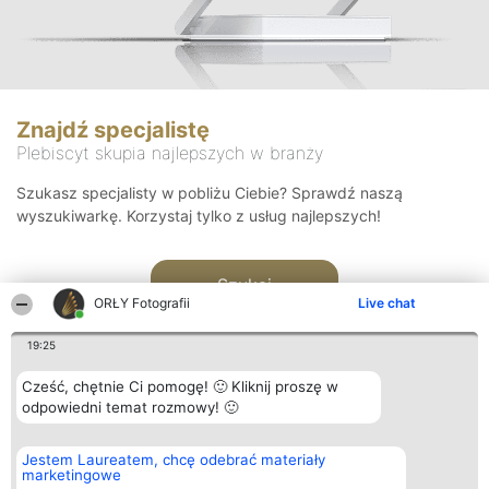
Znajdź specjalistę
Plebiscyt skupia najlepszych w branży
Szukasz specjalisty w pobliżu Ciebie? Sprawdź naszą
wyszukiwarkę. Korzystaj tylko z usług najlepszych!
Szukaj
ORŁY Fotografii
Live chat
19:25
Cześć, chętnie Ci pomogę! 🙂 Kliknij proszę w
odpowiedni temat rozmowy! 🙂
Organizator plebiscytu
Plebiscyt
Kontakt
Jestem Laureatem, chcę odebrać materiały
Bright Side Solutions sp. z o.
Laureaci
Kontakt
marketingowe
o. sp. k.
Lista