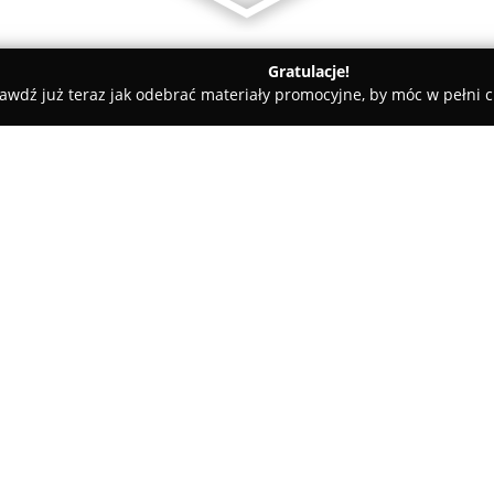
Gratulacje!
awdź już teraz jak odebrać materiały promocyjne, by móc w pełni c
Studio. Fotografia i produkcja filmowa
a filmowa
O firmie:
Żyleta Studio
to grupa doświad
realizacji reportaży ślubnych 
odgrywają autentyczne emocje.
najważniejszych chwil z nacisk
Pokaż więcej >>
Każdy projekt traktuje indywid
odzwierciedlających unikalność
Powstałe prace cechują się wys
niezapomnianych wspomnień na