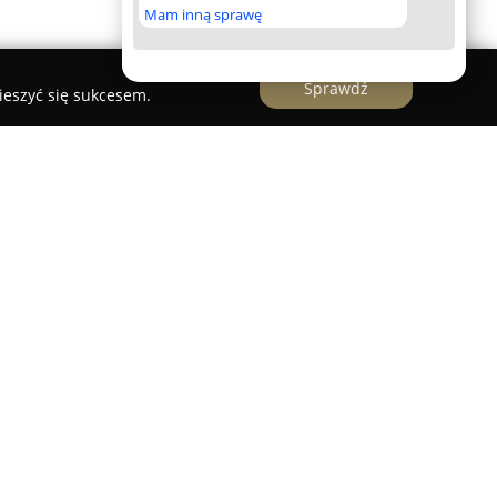
Mam inną sprawę
Sprawdź
ieszyć się sukcesem.
czonych profesjonalistów skoncentrowanych na
oraz nowoczesnych filmów, w których dużą rolę
 Firma wyróżnia się umiejętnością uchwycenia
iem na naturalność oraz szczerość przekazu.
ualnie, co umożliwia tworzenie materiałów
, osobowość i wyjątkowy charakter dnia ślubu.
oką jakością i mają na celu zachowanie
 długie lata.