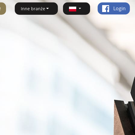
ę
Login
Inne branże