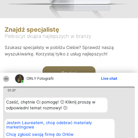
Znajdź specjalistę
Plebiscyt skupia najlepszych w branży
Szukasz specjalisty w pobliżu Ciebie? Sprawdź naszą
wyszukiwarkę. Korzystaj tylko z usług najlepszych!
Szukaj
ORŁY Fotografii
Live chat
01:37
Cześć, chętnie Ci pomogę! 🙂 Kliknij proszę w
odpowiedni temat rozmowy! 🙂
Organizator plebiscytu
Plebiscyt
Kontakt
Jestem Laureatem, chcę odebrać materiały
Bright Side Solutions sp. z o.
Laureaci
Kontakt
marketingowe
o. sp. k.
Lista
ul. Ruska 22
wszystkich
Chcę zgłosić swoją firmę do Orłów
Wrocław 50-079
Laureatów