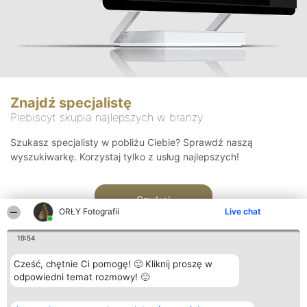
Znajdź specjalistę
Plebiscyt skupia najlepszych w branży
Szukasz specjalisty w pobliżu Ciebie? Sprawdź naszą
wyszukiwarkę. Korzystaj tylko z usług najlepszych!
Szukaj
ORŁY Fotografii
Live chat
19:54
Cześć, chętnie Ci pomogę! 🙂 Kliknij proszę w
odpowiedni temat rozmowy! 🙂
Organizator plebiscytu
Plebiscyt
Kontakt