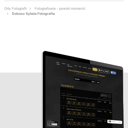
Orły Fotografii
Fotografowie - powiat moniecki
Dobosz Sylwia Fotografia