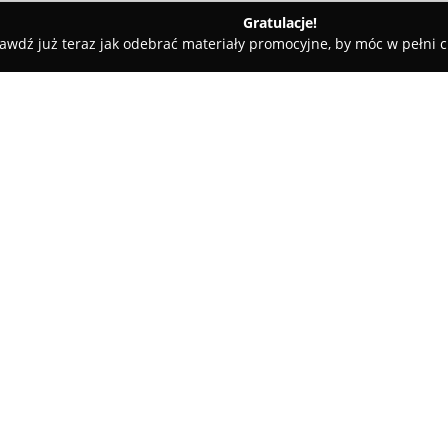
Gratulacje!
awdź już teraz jak odebrać materiały promocyjne, by móc w pełni c
ieliński - Fotograf Toruń
O firmie:
Maciek Zieliński - Fotograf To
Toruniu, koncentrujący się n
autentyczny. Priorytetem w jego
oddają prawdziwe emocje, częs
Pokaż więcej >>
uwagi na obecność aparatu. F
sesji, co skutkuje autentyczno
Oferta obejmuje szeroki wachla
rodzinnych i zdjęć dla par, pop
i wizerunkowe. Studio może po