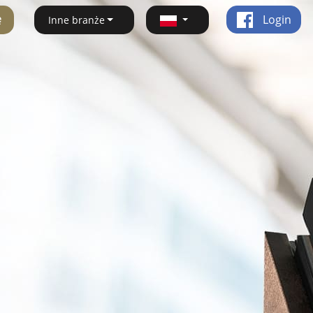
ę
Login
Inne branże