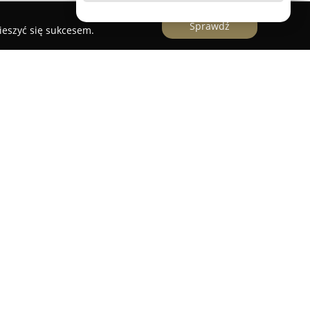
Sprawdź
ieszyć się sukcesem.
ruń
to doświadczony fotograf działający w
a uchwyceniu wyjątkowych momentów w sposób
 pracy jest tworzenie naturalnych ujęć, które
to wtedy, gdy fotografowane osoby nie zwracają
otograf stawia na swobodną atmosferę podczas
ścią oraz szczerością przedstawionych kadrów.
rz usług fotograficznych: od reportaży ślubnych,
rzez profesjonalne portrety, fotografie biznesowe
chwalić się bogatym doświadczeniem w fotografii