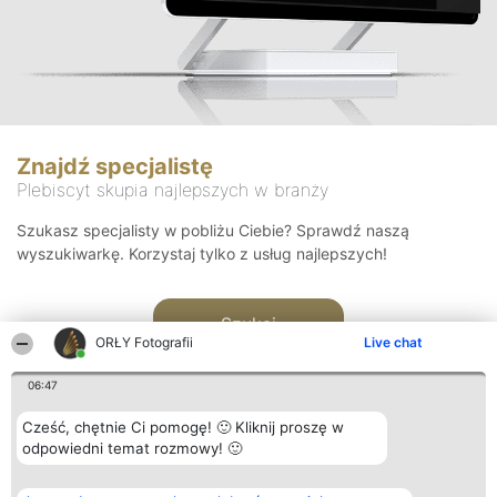
Znajdź specjalistę
Plebiscyt skupia najlepszych w branży
Szukasz specjalisty w pobliżu Ciebie? Sprawdź naszą
wyszukiwarkę. Korzystaj tylko z usług najlepszych!
Szukaj
ORŁY Fotografii
Live chat
06:47
Cześć, chętnie Ci pomogę! 🙂 Kliknij proszę w
odpowiedni temat rozmowy! 🙂
Organizator plebiscytu
Plebiscyt
Kontakt