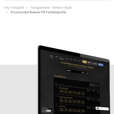
Orły Fotografii
Fotografowie - Bielsko-Biała
Przemysław Buława PB Fotobiografie